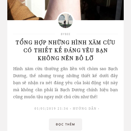
BYBEE
TỔNG HỢP NHỮNG HÌNH XĂM CỪU
CÓ THIẾT KẾ ĐÁNG YÊU BẠN
KHÔNG NÊN BỎ LỠ
Hình xăm cừu thường gắn liền với chòm sao Bạch
Dương, thế nhưng trong những thiết kế dưới đây
bạn sẽ nhận ra nét đáng yêu của loài động vật này
mà không cần phải là Bạch Dương chính hiệu bạn
cũng muốn tậu ngay một chú cừu như thế!
01/01/2019 21:34
HƯỚNG DẪN
ĐỌC THÊM