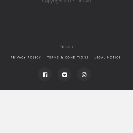
Copyright 2017 - Ink.vn
MÁCH BẠN NHỮNG MẪU HÌNH XĂM
CUNG THIÊN BÌNH ĐỘC ĐÁO VÀ
SÁNG TẠO
Một sự lựa chọn không phải mới nhưng cũng chưa
bao giờ lỗi thời đó chính là hình xăm cung hoàng
đạo. Cùng Ink.vn chào đón tháng của Thiên Bình với
Ink.vn
những gợi ý hình xăm sáng tạo này nhé!
PRIVACY POLICY
TERMS & CONDITIONS
LEGAL NOTICE
23/09/2018 11:46
HƯỚNG DẪN
ĐỌC THÊM