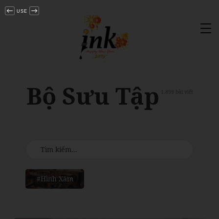
USE
Tog
nav
Bộ Sưu Tập
1.899 bài viết
#Hình Xăm