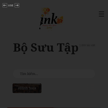
USE
Tog
nav
Bộ Sưu Tập
1.899 bài viết
#Hình Xăm