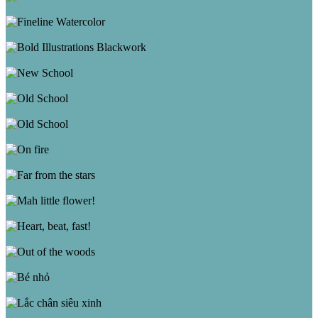
Fineline Watercolor
Bold Illustrations Blackwork
New School
Old School
Old School
On fire
Far from the stars
Mah little flower!
Heart, beat, fast!
Out of the woods
Bé nhỏ
Lắc chân siêu xinh
Tím mộng mơ