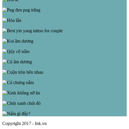
Pug đen pug trắng
Hòa lẫn
Best yin yang tattoo for couple
Koi âm dương
Qúy cô nấm
Cú âm dương
Cuộn tròn bên nhau
Cá chưng nấm
Xinh không nỡ ăn
Chút xanh chút đỏ
Nấm gì đấy?
Copyright 2017 - Ink.vn