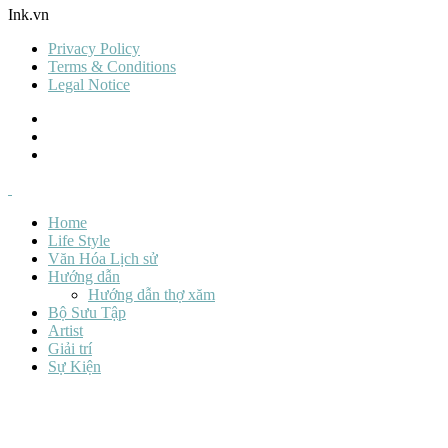
Ink.vn
Privacy Policy
Terms & Conditions
Legal Notice
Home
Life Style
Văn Hóa Lịch sử
Hướng dẫn
Hướng dẫn thợ xăm
Bộ Sưu Tập
Artist
Giải trí
Sự Kiện