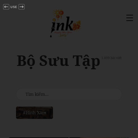
USE
Tog
nav
Bộ Sưu Tập
1.899 bài viết
#Hình Xăm