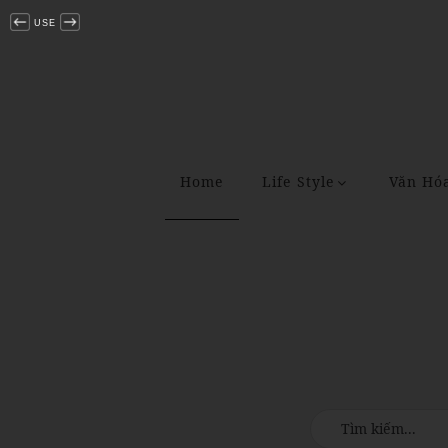
USE
Home
Life Style
Văn Hó