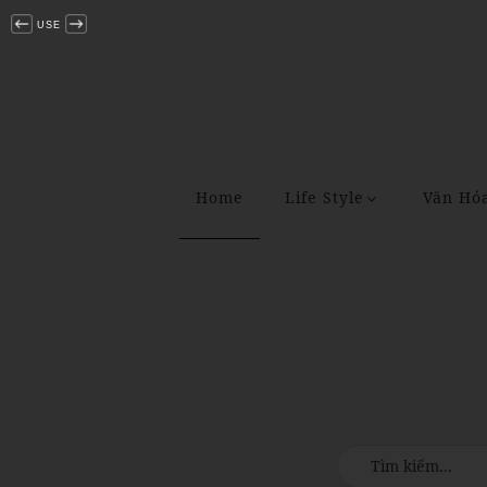
USE
Home
Life Style
Văn Hó