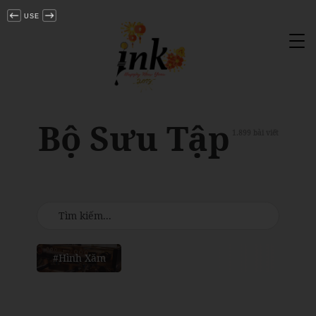
USE
Tog
nav
Bộ Sưu Tập
1.899 bài viết
#Hình Xăm