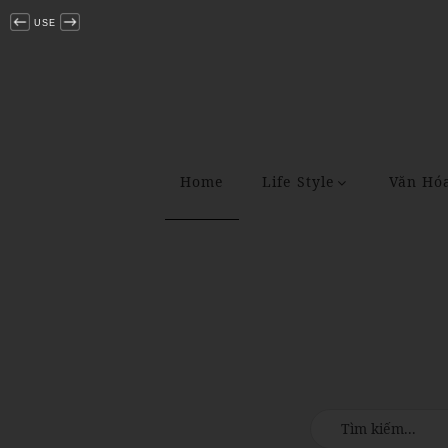
USE
Home
Life Style
Văn Hó