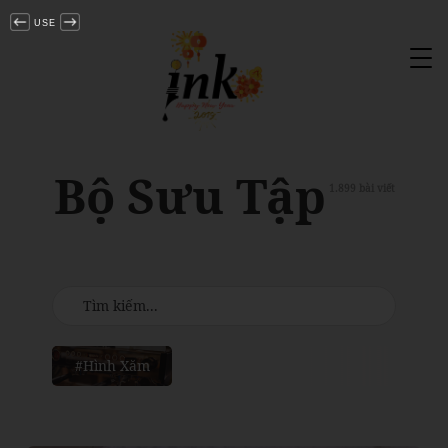
USE
Tog
nav
Bộ Sưu Tập
1.899 bài viết
#Hình Xăm