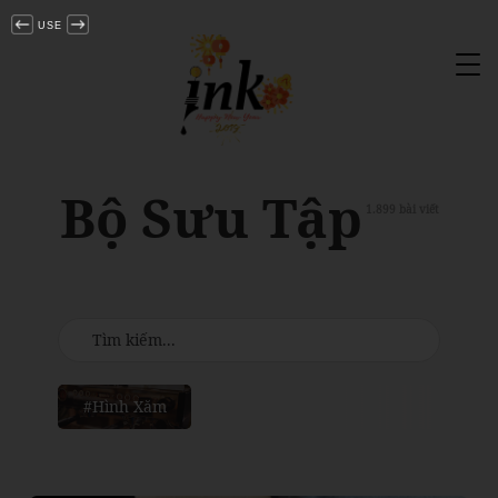
USE
Tog
nav
Bộ Sưu Tập
1.899 bài viết
#Hình Xăm