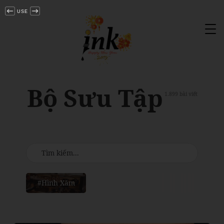
USE
Tog
nav
Bộ Sưu Tập
1.899 bài viết
#Hình Xăm