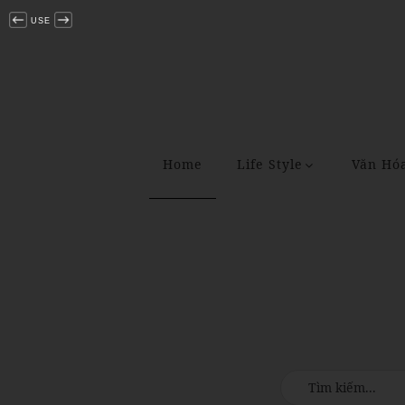
USE
Home
Life Style
Văn Hó