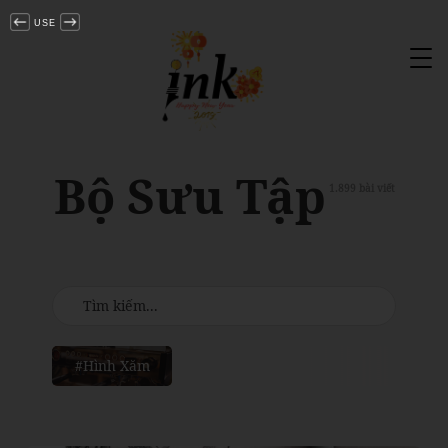
USE
Tog
nav
Bộ Sưu Tập
1.899 bài viết
#Hình Xăm