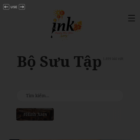
USE
Tog
nav
Bộ Sưu Tập
1.899 bài viết
#Hình Xăm