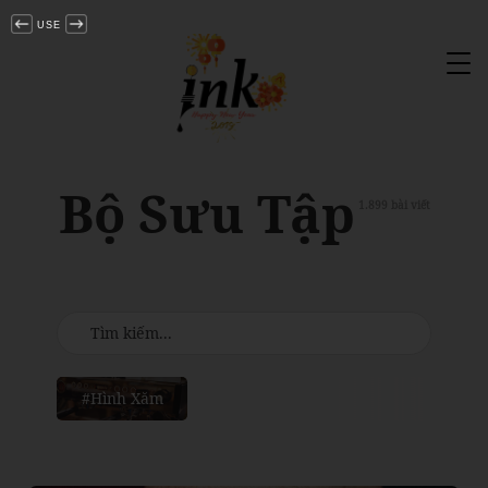
USE
Tog
nav
Bộ Sưu Tập
1.899 bài viết
#Hình Xăm