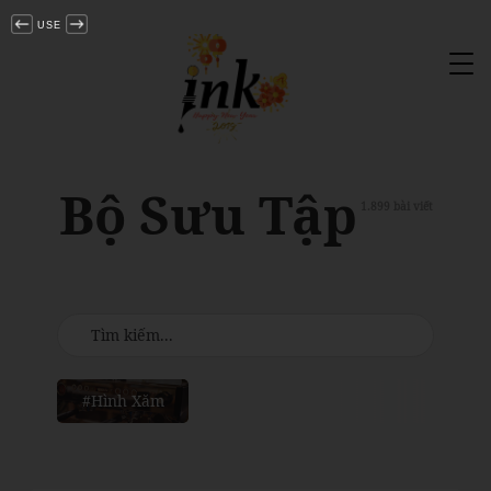
USE
Tog
nav
Bộ Sưu Tập
1.899 bài viết
#Hình Xăm