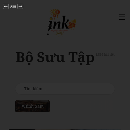
USE
Tog
nav
Bộ Sưu Tập
1.899 bài viết
#Hình Xăm