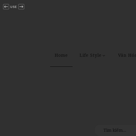
USE
Home
Life Style
Văn Hó