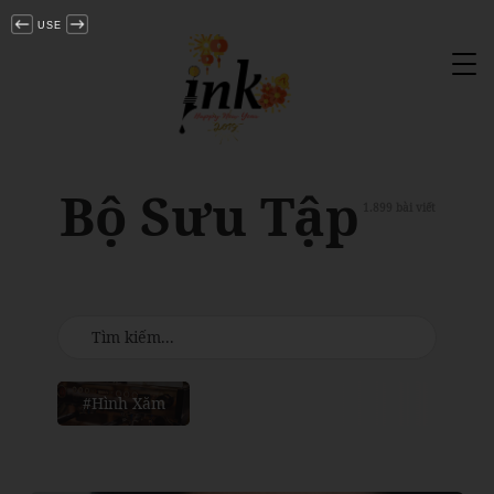
USE
Tog
nav
Bộ Sưu Tập
1.899 bài viết
#Hình Xăm