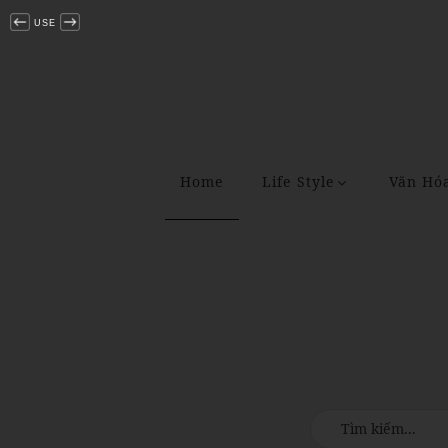
USE
Home
Life Style
Văn Hó