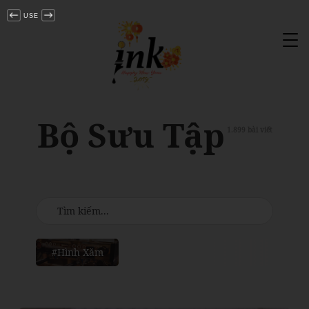
USE
Tog
nav
Bộ Sưu Tập
1.899 bài viết
#Hình Xăm