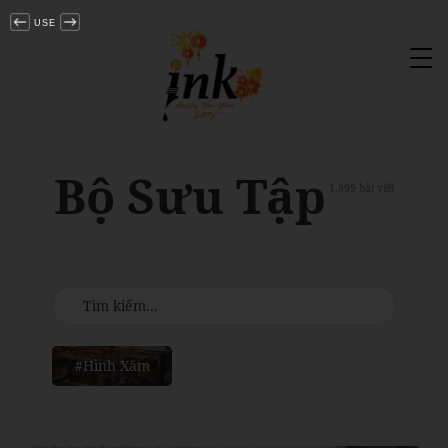
USE
Tog
nav
Bộ Sưu Tập
1.899 bài viết
#Hình Xăm