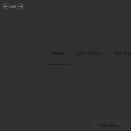
USE
Home
Life Style
Văn Hó