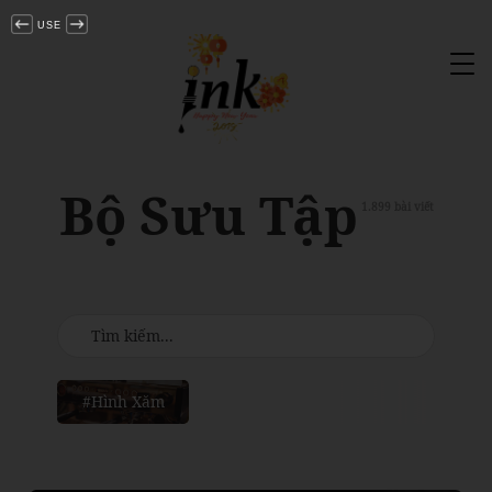
USE
Tog
nav
Bộ Sưu Tập
1.899 bài viết
#Hình Xăm