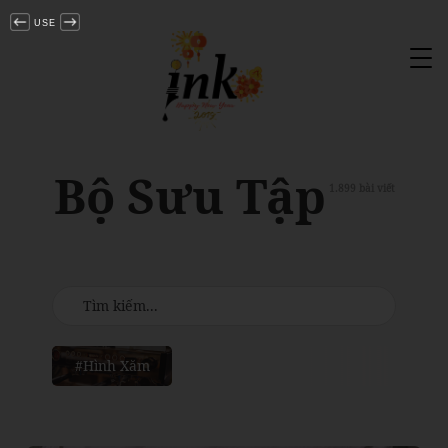
USE
Tog
nav
Bộ Sưu Tập
1.899 bài viết
#Hình Xăm