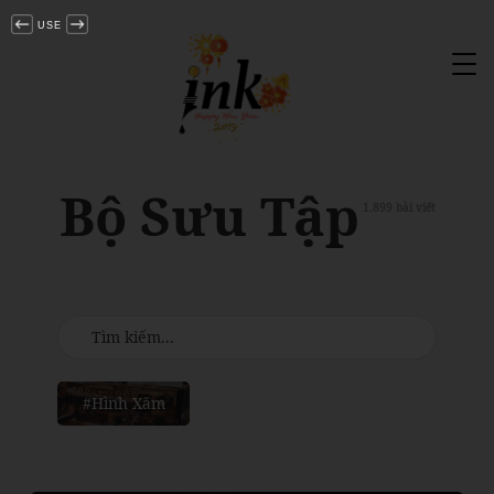
USE
Tog
nav
Bộ Sưu Tập
1.899 bài viết
#Hình Xăm