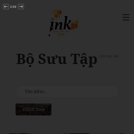
USE
Tog
nav
Bộ Sưu Tập
1.899 bài viết
#Hình Xăm