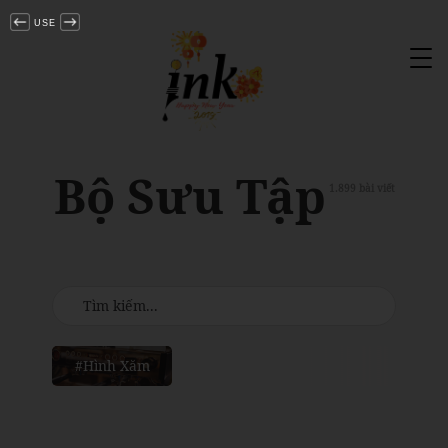
USE
Tog
nav
Bộ Sưu Tập
1.899 bài viết
#Hình Xăm