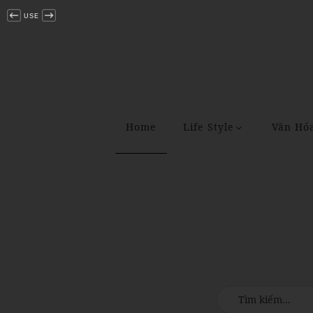
USE
Home
Life Style
Văn Hó