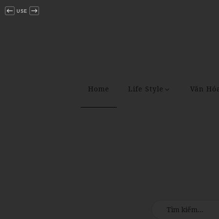
USE
Home
Life Style
Văn Hó