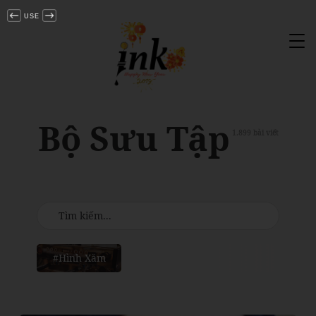
USE
Tog
nav
Bộ Sưu Tập
1.899 bài viết
#Hình Xăm