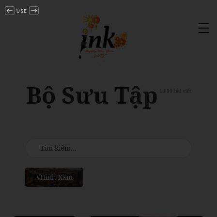
USE
Tog
nav
Bộ Sưu Tập
1.899 bài viết
#Hình Xăm