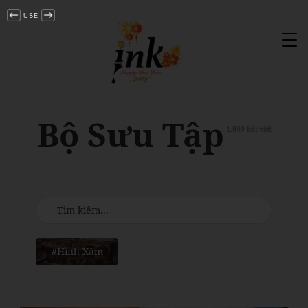
USE
Tog
nav
Bộ Sưu Tập
1.899 bài viết
#Hình Xăm