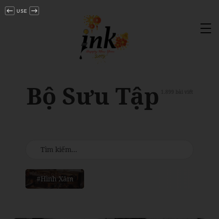
USE
Tog
nav
Bộ Sưu Tập
1.899 bài viết
#Hình Xăm