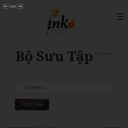
USE
Tog
nav
Bộ Sưu Tập
1.899 bài viết
#Hình Xăm