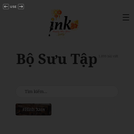
USE
Tog
nav
Bộ Sưu Tập
1.899 bài viết
#Hình Xăm