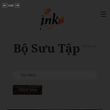
USE
Tog
nav
Bộ Sưu Tập
1.899 bài viết
#Hình Xăm