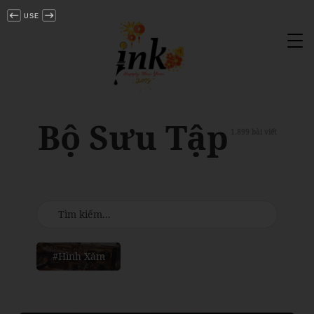
USE
Tog
nav
Bộ Sưu Tập
1.899 bài viết
#Hình Xăm