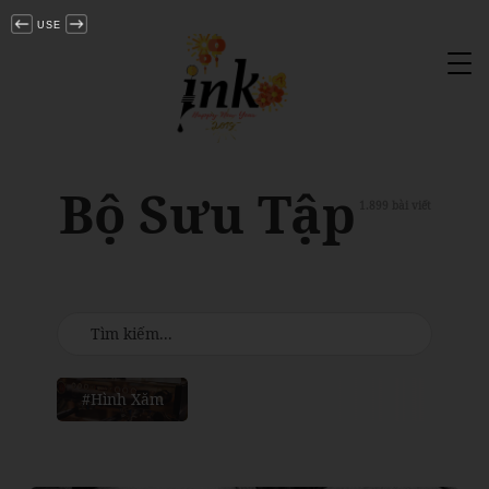
USE
Tog
nav
Bộ Sưu Tập
1.899 bài viết
#Hình Xăm