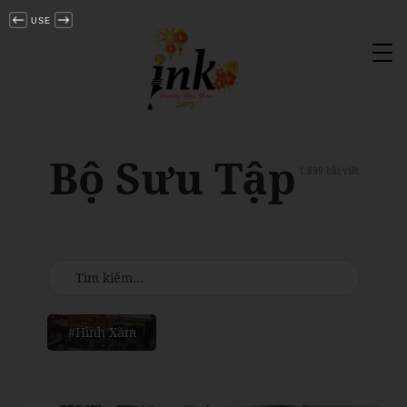
USE
Tog
nav
Bộ Sưu Tập
1.899 bài viết
#Hình Xăm