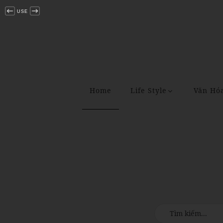
USE
Home
Life Style
Văn Hó