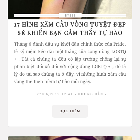
BYBEE
17 HÌNH XĂM CẦU VỒNG TUYỆT ĐẸP
SẼ KHIẾN BẠN CẢM THẤY TỰ HÀO
Tháng 6 đánh dấu sự khởi đầu chính thức của Pride,
lễ kỷ niệm kéo dài một tháng của cộng đồng LGBTQ
+ . Tất cả chúng ta đều có lập trường chống lại sự
phân biệt đối xử đối với cộng đồng LGBTQ + , đó là
lý do tại sao chúng ta ở đây, vì những hình xăm cầu
vồng thể hiện niềm tự hào mỗi ngày.
22/06/2019 12:41
HƯỚNG DẪN
ĐỌC THÊM