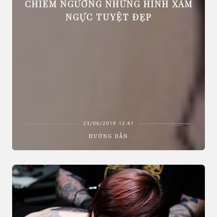
CHIÊM NGƯỠNG NHỮNG HÌNH XĂM
NGỰC TUYỆT ĐẸP
23/06/2019 12:41
HƯỚNG DẪN