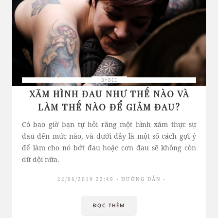
BYBEE
XĂM HÌNH ĐAU NHƯ THẾ NÀO VÀ
LÀM THẾ NÀO ĐỂ GIẢM ĐAU?
Có bao giờ bạn tự hỏi rằng một hình xăm thực sự
đau đến mức nào, và dưới đây là một số cách gợi ý
để làm cho nó bớt đau hoặc cơn đau sẽ không còn
dữ dội nữa.
22/06/2019 22:49
HƯỚNG DẪN
ĐỌC THÊM