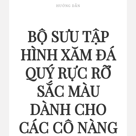
HƯỚNG DẪN
BỘ SƯU TẬP
HÌNH XĂM ĐÁ
QUÝ RỰC RỠ
SẮC MÀU
DÀNH CHO
CÁC CÔ NÀNG