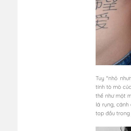
Tuy "nhỏ nhưn
tính tò mò củ
thể như một m
lá rụng, cánh
top đầu trong 