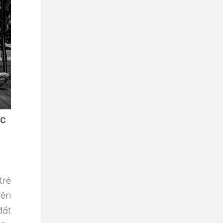
trẻ
rên
đất