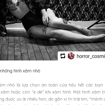
i những hình xăm nhỏ
ăm nhỏ là lựa chọn an toàn của hầu hết các bạn 
 xăm hoặc còn “e dè” khi xăm hình. Một hình xăm t
ng được ưu ái nhiều hơn, do gần vị trí trái tim, "mảnh 