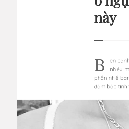
ở ngự
này
13 
GI
NHỮ
Bên cạnh việc hình xăm đều mang những ý nghĩa và gắn liền với
nhiều m
phần nhiề bạn 
đảm bảo tính 