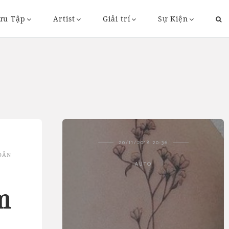
ưu Tập
Artist
Giải trí
Sự Kiện
43
20/11/2018 20:36
DẪN
AUTO
m