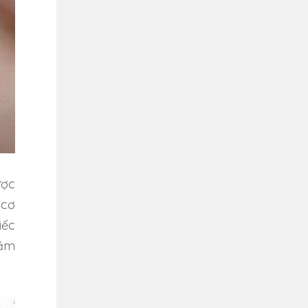
ược
 cơ
iếc
nằm