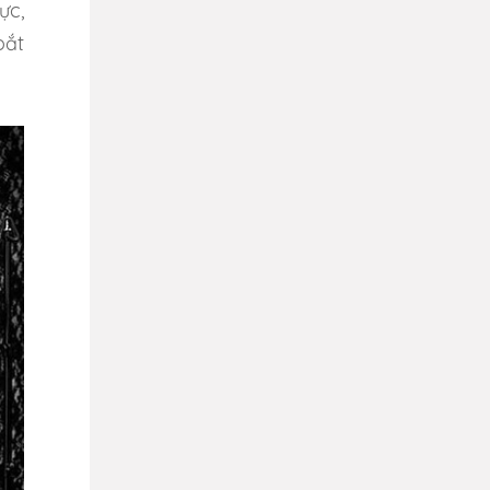
ực,
oắt