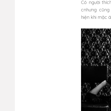
Có người thíc
cnhưng cũng 
hiện khi mặc á