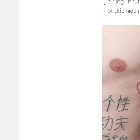
lý tưởng" nhấ
một dấu hiệu 