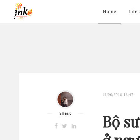
Home
Life 
14/06/2018 16:47
BÔNG
Bộ sư