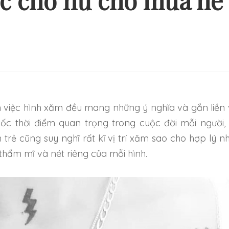
c cho nữ cho mùa hè
Ý TƯỞNG HÌNH XĂM ĐƠN
NHỮNG HÌNH XĂM
ẢN VÀ NHẸ NHÀNG CHO
THEO CẶP MỚI 
NG NGƯỜI MỚI BẮT ĐẦU
TRỞ NÊN ĐẶ
ốc thời điểm quan trọng trong cuộc đời mỗi người,
trẻ cũng suy nghĩ rất kĩ vị trí xăm sao cho hợp lý nh
thẩm mĩ và nét riêng của mỗi hình.