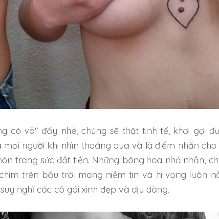
g có võ" đấy nhé, chúng sẽ thật tinh tế, khơi gợi đ
a mọi người khi nhìn thoáng qua và là điểm nhấn cho
ón trang sức đắt tiền. Những bông hoa nhỏ nhắn, ch
 chim trên bầu trời mang niềm tin và hi vọng luôn 
suy nghĩ các cô gái xinh đẹp và dịu dàng.