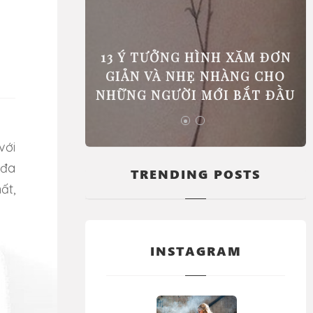
 PHẢI ĐI
13 Ý TƯỞNG HÌNH XĂM ĐƠN
GIÚP BẠN
GIẢN VÀ NHẸ NHÀNG CHO
C BIỆT
NHỮNG NGƯỜI MỚI BẮT ĐẦU
 đa
TRENDING POSTS
ất,
INSTAGRAM