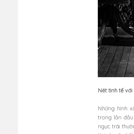
Nét tinh tế vớ
Những hình x
trong lần đầu
ngực trái thườ