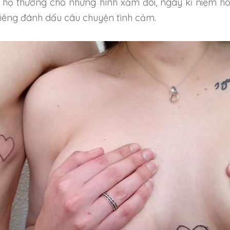
t họ thường cho những hình xăm đôi, ngày kỉ niệm h
riêng đánh dấu câu chuyện tình cảm.