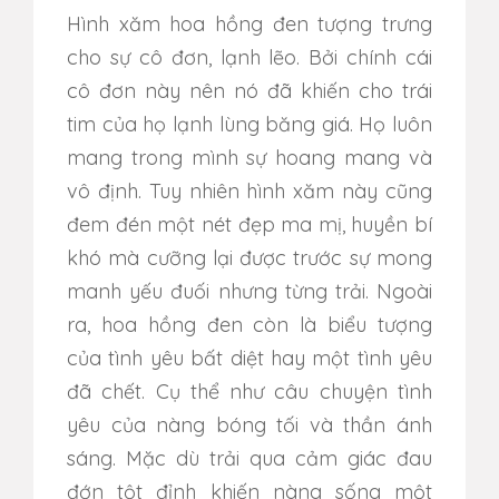
Hình xăm hoa hồng đen tượng trưng
cho sự cô đơn, lạnh lẽo. Bởi chính cái
cô đơn này nên nó đã khiến cho trái
tim của họ lạnh lùng băng giá. Họ luôn
mang trong mình sự hoang mang và
vô định. Tuy nhiên hình xăm này cũng
đem đén một nét đẹp ma mị, huyền bí
khó mà cưỡng lại được trước sự mong
manh yếu đuối nhưng từng trải. Ngoài
ra, hoa hồng đen còn là biểu tượng
của tình yêu bất diệt hay một tình yêu
đã chết. Cụ thể như câu chuyện tình
yêu của nàng bóng tối và thần ánh
sáng. Mặc dù trải qua cảm giác đau
đớn tột đỉnh khiến nàng sống một