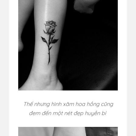
Thế nhưng hình xăm hoa hồng cũng
đem đến một nét đẹp huyền bí