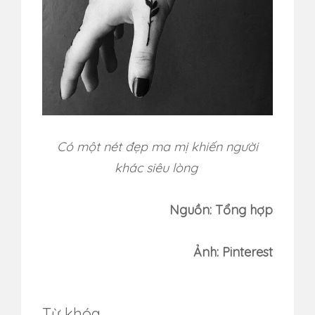
Có một nét đẹp ma mị khiến người
khác siêu lòng
Nguồn: Tổng hợp
Ảnh: Pinterest
Từ khóa