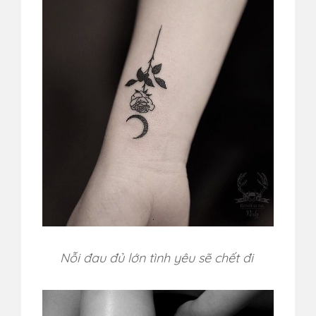
Nỗi đau đủ lớn tình yêu sẽ chết đi