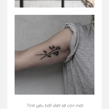
Tình yêu bất diệt sẽ còn mãi