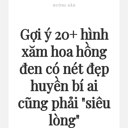
HƯỚNG DẪN
Gợi ý 20+ hình
xăm hoa hồng
đen có nét đẹp
huyền bí ai
cũng phải "siêu
lòng"