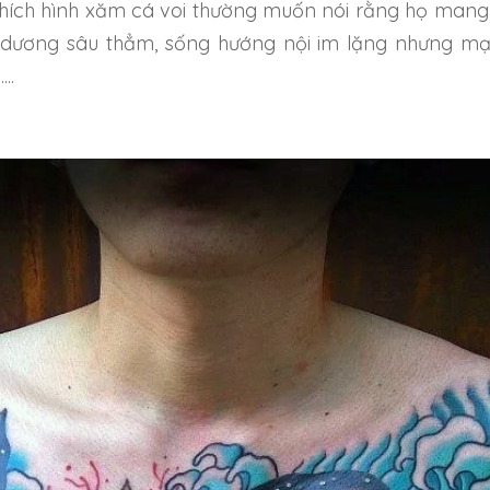
hích
hình xăm cá voi
thường muốn nói rằng họ mang
i dương sâu thẳm, sống hướng nội im lặng nhưng m
..