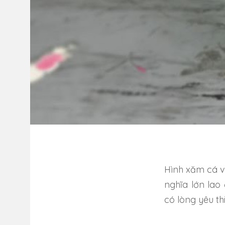
Hình xăm cá v
nghĩa lớn lao
có lòng yêu th