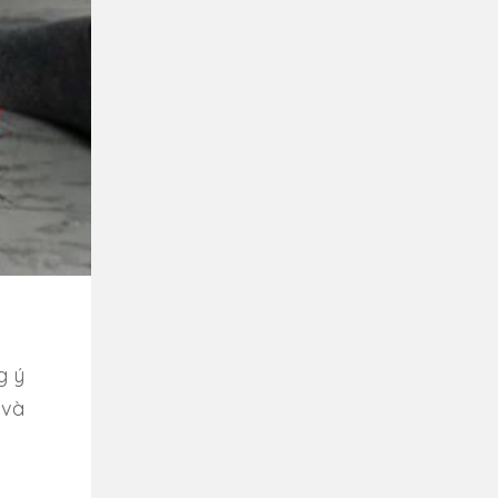
g ý
 và