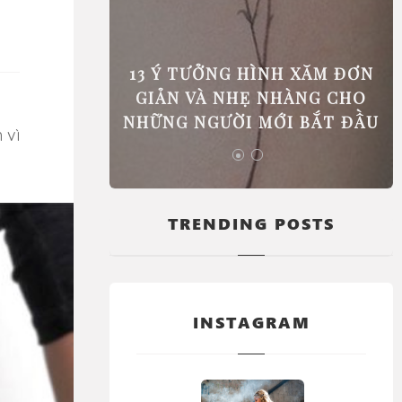
 PHẢI ĐI
13 Ý TƯỞNG HÌNH XĂM ĐƠN
GIÚP BẠN
GIẢN VÀ NHẸ NHÀNG CHO
C BIỆT
NHỮNG NGƯỜI MỚI BẮT ĐẦU
TRENDING POSTS
INSTAGRAM