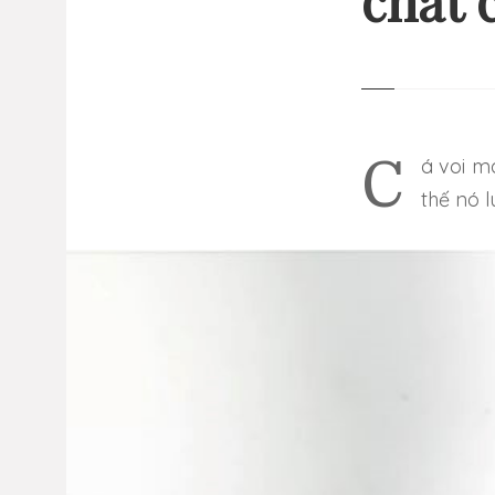
chất 
13 
GI
NHỮ
Cá voi mang biểu tượng đặc biệt và hùng vĩ của biển cả, Chính vì
thế nó 