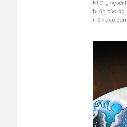
Những người t
bí ẩn của đạ
mẽ và cô đơn ..