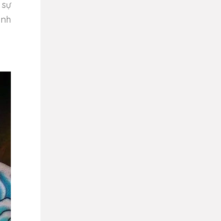
 sự
ạnh