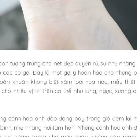
òn tượng trưng cho nét đẹp quyến rũ, sự nhẹ nhàng
các cô gái. Đây là một gợi ý hoàn hảo cho những 
băn khoăn không biết xăm loài hoa nào, mẫu thiết
cho nhiều vị trí trên cơ thể như lưng, ngực, xương q
ng cánh hoa anh đào đang bay trong gió đem lại 
bình, nhẹ nhàng nơi tâm hồn. Những cánh hoa anh 
g chỉ tượng trưng cho mùa xuân, chúng còn man