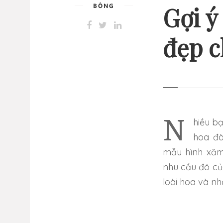
BÔNG
Gợi ý
đẹp c
13 
GI
NHỮ
Nhiều bạn trẻ luôn bị quyết rũ không cưỡng được từ những bông
hoa đà
mẫu hình xăm
nhu cầu đó của
loài hoa và n