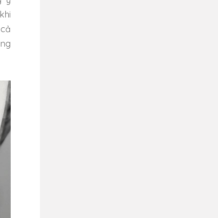
khi
 cả
ống