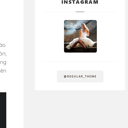
INSTAGRAM
ào.
ản,
ũng
lên
@REGULAR_THEME