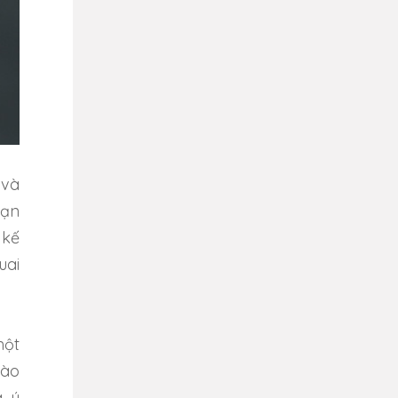
 và
bạn
 kế
uai
một
đào
g ý