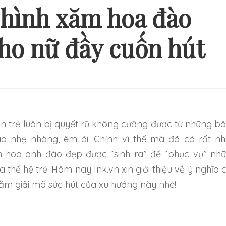
 hình xăm hoa đào
ho nữ đầy cuốn hút
Ý TƯỞNG HÌNH XĂM ĐƠN
NHỮNG HÌNH XĂM
ẢN VÀ NHẸ NHÀNG CHO
THEO CẶP MỚI 
NG NGƯỜI MỚI BẮT ĐẦU
TRỞ NÊN ĐẶ
o nhẹ nhàng, êm ái. Chính vì thế mà đã có rất nh
 hoa anh đào đẹp được “sinh ra” để “phục vụ” nh
 thế hệ trẻ. Hôm nay Ink.vn xin giới thiệu về ý nghĩa 
hằm giải mã sức hút của xu hướng này nhé!