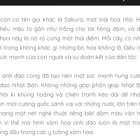
òn có tên gọi khác là Sakura, một loài hoa nhỏ. 
hiều màu từ gần như trắng cho tới hồng đậm, và 
 hoa này là nở rộ cùng một thời điểm. Mỗi cây có nh
ở trong không khác gì những bó hoa khổng lồ. Điều 
 sức mạnh của con người và sự đoán kết của dân tộc.
 anh đào cũng đã tạo nên một sức mạnh hung cư
sĩ đạo Nhật Bản. Không những góp phần giúp Nhật 
thời kì khủng hoảng và chiến tranh kéo dài để nh
nh một cường quốc sánh vai với những nước lớn trên 
 mang một nét nghệ thuật riêng biệt đậm màu văn 
nh vì thế mà hình xăm hoa anh đào luôn là một tr
ằng đầu trong các ý tưởng xăm hoa.