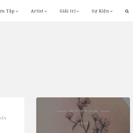
ưu Tập
Artist
Giải trí
Sự Kiện
43
20/11/2018 20:36
DẪN
AUTO