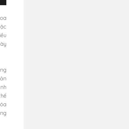
Hoa
đặc
iều
này
ờng
Bản
anh
thế
hóa
ong