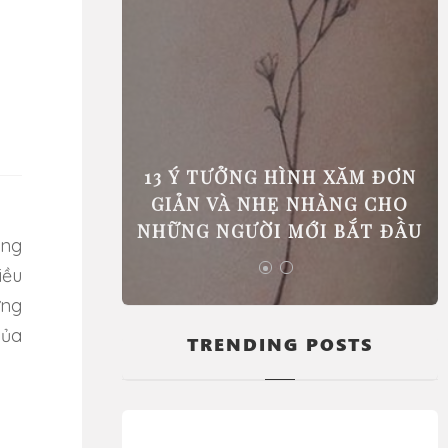
 PHẢI ĐI
13 Ý TƯỞNG HÌNH XĂM ĐƠN
GIÚP BẠN
GIẢN VÀ NHẸ NHÀNG CHO
C BIỆT
NHỮNG NGƯỜI MỚI BẮT ĐẦU
iều
ững
của
TRENDING POSTS