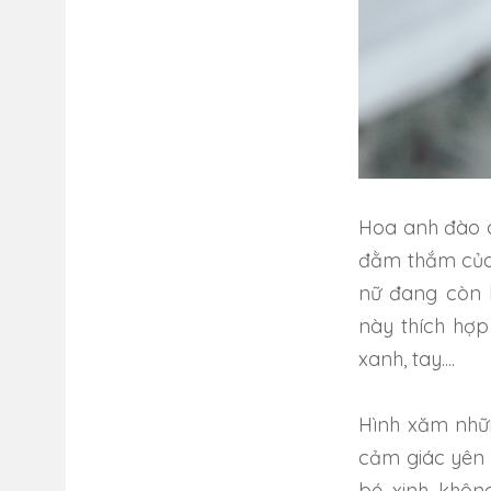
Hoa anh đào c
đằm thắm của 
nữ đang còn 
này thích hợp 
xanh, tay....
Hình xăm nhữ
cảm giác yên 
bé xinh khôn