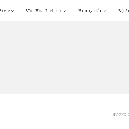
Style
Văn Hóa Lịch sử
Hướng dẫn
Bộ S
20/11/2018 20:36
23/11/2018 09:
HƯỚNG 
AUTO
AUTO