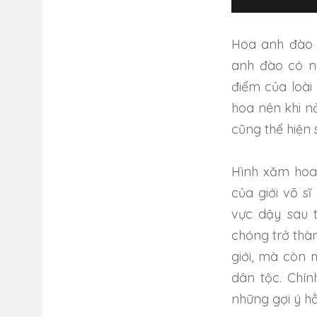
Hoa anh đào c
anh đào có n
điểm của loài
hoa nên khi n
cũng thể hiện
Hình xăm hoa
của giới võ 
vực dậy sau 
chóng trở thà
giới, mà còn
dân tộc. Chí
những gợi ý h