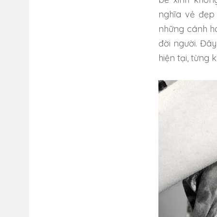
nghĩa vẻ đẹp 
những cánh hoa
đời người. Đây
hiện tại, từn