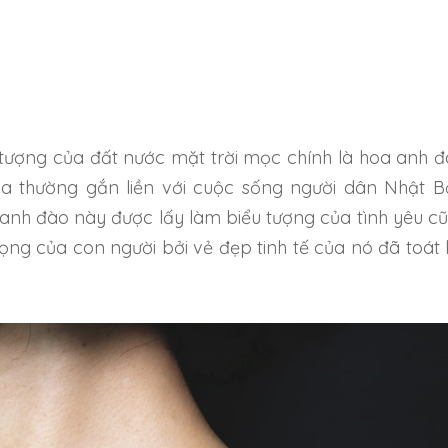
 tượng của đất nước mặt trời mọc chính là hoa anh đ
oa thường gắn liền với cuộc sống người dân Nhật B
anh đào này được lấy làm biểu tượng của tình yêu c
ọng của con người bởi vẻ đẹp tinh tế của nó đã toát 
.