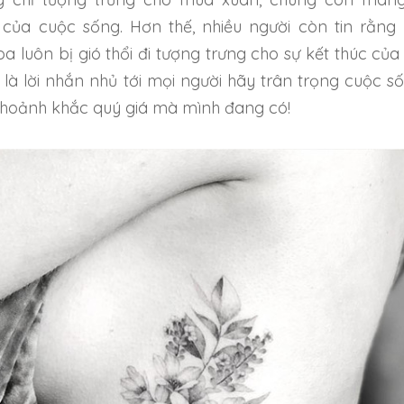
của cuộc sống. Hơn thế, nhiều người còn tin rằng 
 luôn bị gió thổi đi tượng trưng cho sự kết thúc của
 là lời nhắn nhủ tới mọi người hãy trân trọng cuộc s
g khoảnh khắc quý giá mà mình đang có!