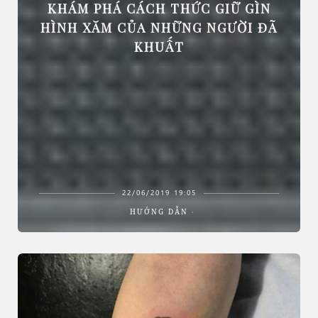
KHÁM PHÁ CÁCH THỨC GIỮ GÌN
HÌNH XĂM CỦA NHỮNG NGƯỜI ĐÃ
KHUẤT
22/06/2019 19:05
HƯỚNG DẪN