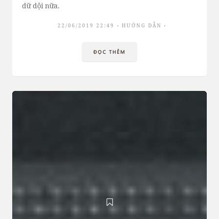
dữ dội nữa.
22/06/2019 22:49
HƯỚNG DẪN
ĐỌC THÊM