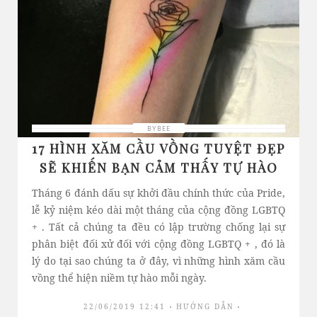
BYBEE
17 HÌNH XĂM CẦU VỒNG TUYỆT ĐẸP
SẼ KHIẾN BẠN CẢM THẤY TỰ HÀO
Tháng 6 đánh dấu sự khởi đầu chính thức của Pride,
lễ kỷ niệm kéo dài một tháng của cộng đồng LGBTQ
+ . Tất cả chúng ta đều có lập trường chống lại sự
phân biệt đối xử đối với cộng đồng LGBTQ + , đó là
lý do tại sao chúng ta ở đây, vì những hình xăm cầu
vồng thể hiện niềm tự hào mỗi ngày.
22/06/2019 12:41
HƯỚNG DẪN