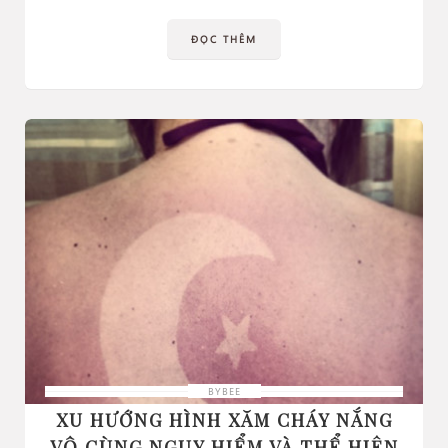
ĐỌC THÊM
BYBEE
XU HƯỚNG HÌNH XĂM CHÁY NẮNG
VÔ CÙNG NGUY HIỂM VÀ THỂ HIỆN