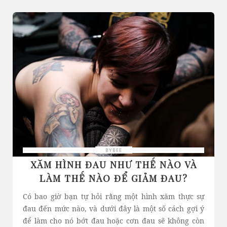
BYBEE
XĂM HÌNH ĐAU NHƯ THẾ NÀO VÀ
LÀM THẾ NÀO ĐỂ GIẢM ĐAU?
Có bao giờ bạn tự hỏi rằng một hình xăm thực sự
đau đến mức nào, và dưới đây là một số cách gợi ý
để làm cho nó bớt đau hoặc cơn đau sẽ không còn