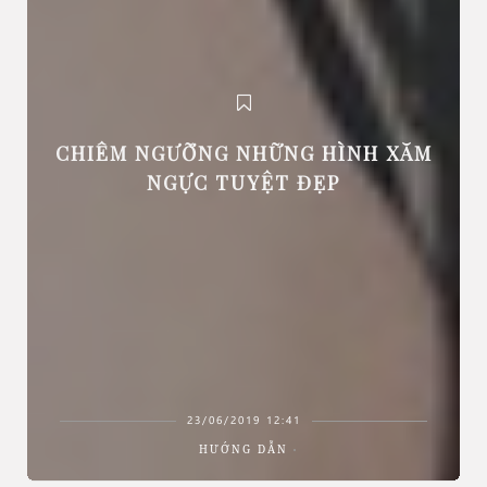
CHIÊM NGƯỠNG NHỮNG HÌNH XĂM
NGỰC TUYỆT ĐẸP
23/06/2019 12:41
HƯỚNG DẪN