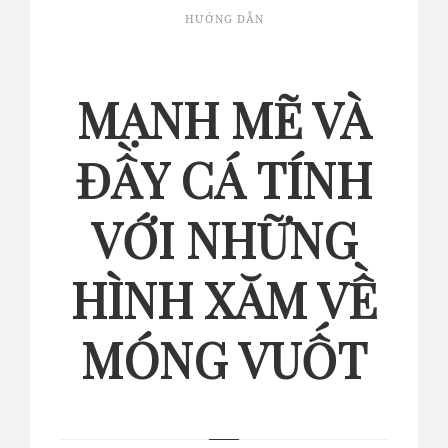
HƯỚNG DẪN
MẠNH MẼ VÀ
ĐẦY CÁ TÍNH
VỚI NHỮNG
HÌNH XĂM VỀ
MÓNG VUỐT