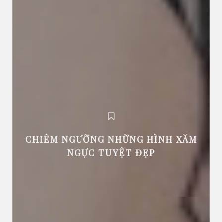
CHIÊM NGƯỠNG NHỮNG HÌNH XĂM
NGỰC TUYỆT ĐẸP