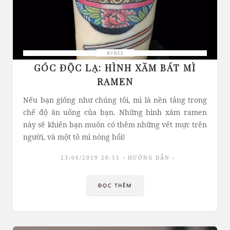
BYBEE
GÓC ĐỘC LẠ: HÌNH XĂM BÁT MÌ
RAMEN
Nếu bạn giống như chúng tôi, mì là nền tảng trong
chế độ ăn uống của bạn. Những hình xăm ramen
này sẽ khiến bạn muốn có thêm những vết mực trên
người, và một tô mì nóng hổi!
23/06/2019 20:51
HƯỚNG DẪN
ĐỌC THÊM