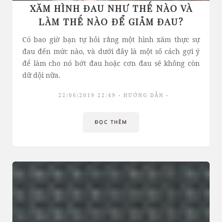
XĂM HÌNH ĐAU NHƯ THẾ NÀO VÀ
LÀM THẾ NÀO ĐỂ GIẢM ĐAU?
Có bao giờ bạn tự hỏi rằng một hình xăm thực sự
đau đến mức nào, và dưới đây là một số cách gợi ý
để làm cho nó bớt đau hoặc cơn đau sẽ không còn
dữ dội nữa.
22/06/2019 22:49
HƯỚNG DẪN
ĐỌC THÊM