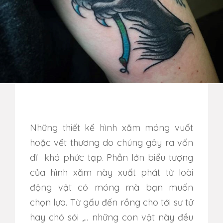
Những thiết kế hình xăm móng vuốt
hoặc vết thương do chúng gây ra vốn
dĩ khá phức tạp. Phần lớn biểu tượng
của hình xăm này xuất phát từ loài
động vật có móng mà bạn muốn
chọn lựa. Từ gấu đến rồng cho tới sư tử
hay chó sói ,... những con vật này đều