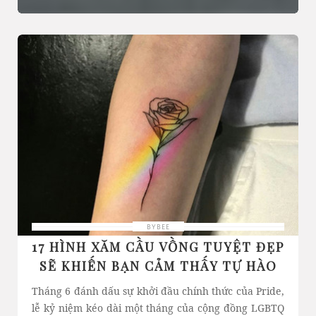
BYBEE
17 HÌNH XĂM CẦU VỒNG TUYỆT ĐẸP
SẼ KHIẾN BẠN CẢM THẤY TỰ HÀO
Tháng 6 đánh dấu sự khởi đầu chính thức của Pride,
lễ kỷ niệm kéo dài một tháng của cộng đồng LGBTQ