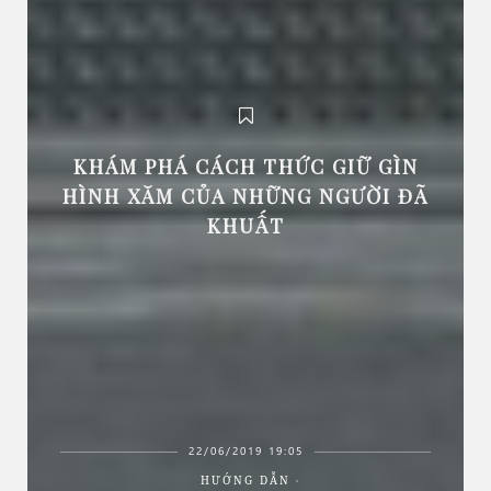
KHÁM PHÁ CÁCH THỨC GIỮ GÌN
HÌNH XĂM CỦA NHỮNG NGƯỜI ĐÃ
KHUẤT
22/06/2019 19:05
HƯỚNG DẪN