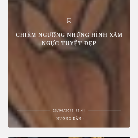
CHIÊM NGƯỠNG NHỮNG HÌNH XĂM
NGỰC TUYỆT ĐẸP
23/06/2019 12:41
HƯỚNG DẪN