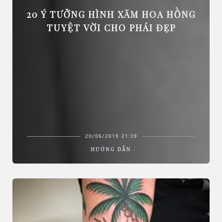
20 Ý TƯỞNG HÌNH XĂM HOA HỒNG
TUYỆT VỜI CHO PHÁI ĐẸP
20/06/2019 21:39
HƯỚNG DẪN