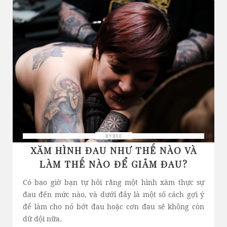
BYBEE
XĂM HÌNH ĐAU NHƯ THẾ NÀO VÀ
LÀM THẾ NÀO ĐỂ GIẢM ĐAU?
Có bao giờ bạn tự hỏi rằng một hình xăm thực sự
đau đến mức nào, và dưới đây là một số cách gợi ý
để làm cho nó bớt đau hoặc cơn đau sẽ không còn
dữ dội nữa.