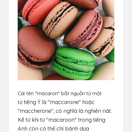
Cái tên "macaron" bắt nguồn từ một
tiếng Ý
là "maccarone" hoặc
từ
"maccherone", có nghĩa là nghiền nát.
Kể từ khi từ "
macaroon
" trong tiếng
Anh còn có thể chỉ
bánh dừa