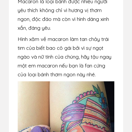
Macaron là loại bánh được nhiều người
yêu thích không chỉ vì hương vị thơm
ngon, độc đáo mà còn vì hình dáng xinh
xắn, đáng yêu.
Hình xăm về macaron làm tan chảy trái
tim của biết bao cô gái bởi vì sự ngọt
ngào và nữ tính của chúng, hãy tậu ngay
một em macaron nếu bạn là fan cứng
của loại bánh thơm ngon này nhé.