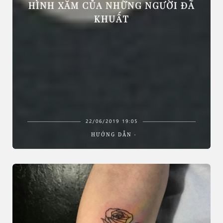
HÌNH XĂM CỦA NHỮNG NGƯỜI ĐÃ
KHUẤT
22/06/2019 19:05
HƯỚNG DẪN