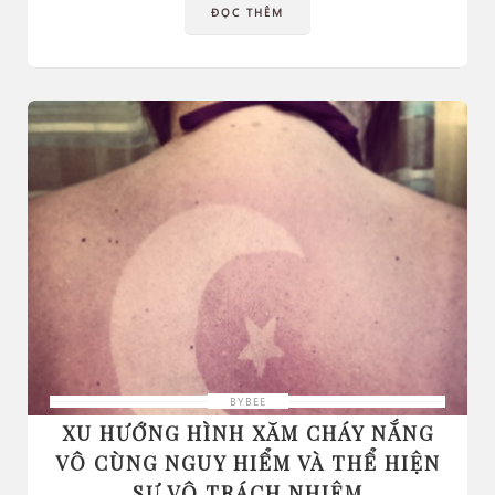
ĐỌC THÊM
BYBEE
XU HƯỚNG HÌNH XĂM CHÁY NẮNG
VÔ CÙNG NGUY HIỂM VÀ THỂ HIỆN
SỰ VÔ TRÁCH NHIỆM