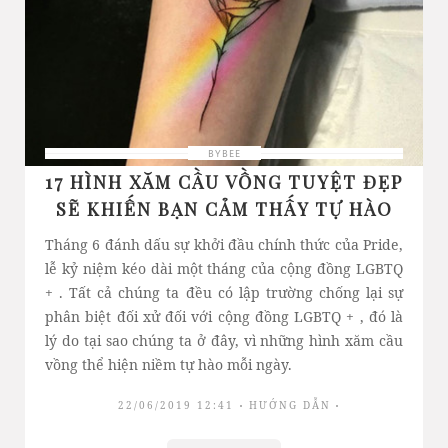
BYBEE
17 HÌNH XĂM CẦU VỒNG TUYỆT ĐẸP
SẼ KHIẾN BẠN CẢM THẤY TỰ HÀO
Tháng 6 đánh dấu sự khởi đầu chính thức của Pride,
lễ kỷ niệm kéo dài một tháng của cộng đồng LGBTQ
+ . Tất cả chúng ta đều có lập trường chống lại sự
phân biệt đối xử đối với cộng đồng LGBTQ + , đó là
lý do tại sao chúng ta ở đây, vì những hình xăm cầu
vồng thể hiện niềm tự hào mỗi ngày.
22/06/2019 12:41
HƯỚNG DẪN